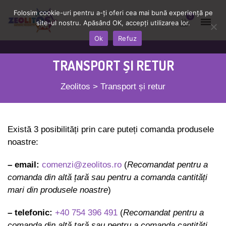
Folosim cookie-uri pentru a-ți oferi cea mai bună experiență pe
0
site-ul nostru. Apăsând OK, accepți utilizarea lor.
Ok
Refuz
TRANSPORT ȘI RETUR
Zeolitos
>
Transport și retur
Există 3 posibilități prin care puteți comanda produsele
noastre:
– email:
comenzi@zeolitos.ro
(
Recomandat pentru a
comanda din altă țară sau pentru a comanda cantități
mari
din produsele noastre
)
– telefonic:
+40 754 396 491
(
Recomandat pentru a
comanda din altă țară sau pentru a comanda cantități