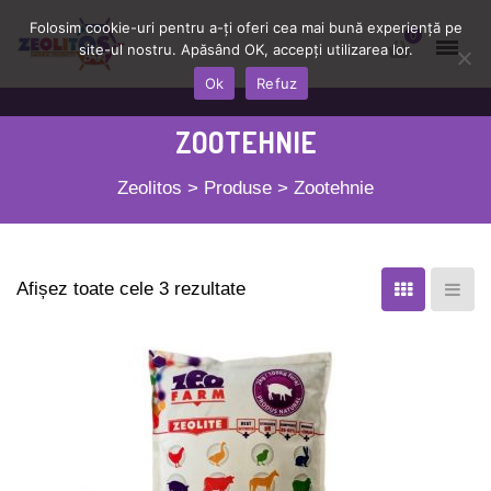
Folosim cookie-uri pentru a-ți oferi cea mai bună experiență pe
0
site-ul nostru. Apăsând OK, accepți utilizarea lor.
Ok
Refuz
ZOOTEHNIE
Zeolitos
>
Produse
>
Zootehnie
Afișez toate cele 3 rezultate